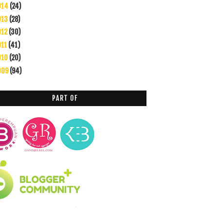
014
(24)
013
(28)
012
(30)
011
(41)
010
(20)
009
(94)
PART OF