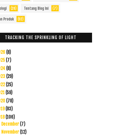
ologi
(28)
Tentang Blog Ini
(7)
an Produk
(92)
TRACKING THE SPRINKLING OF LIGHT
026
(8)
025
(7)
024
(8)
023
(29)
022
(25)
021
(59)
020
(78)
019
(83)
018
(106)
December
(7)
►
November
(12)
►