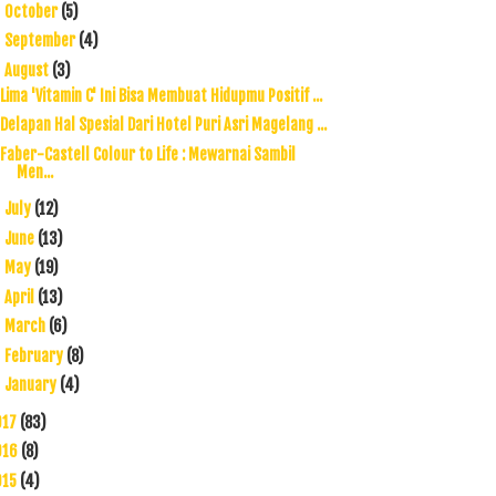
October
(5)
►
September
(4)
►
August
(3)
▼
Lima 'Vitamin C' Ini Bisa Membuat Hidupmu Positif ...
Delapan Hal Spesial Dari Hotel Puri Asri Magelang ...
Faber-Castell Colour to Life : Mewarnai Sambil
Men...
July
(12)
►
June
(13)
►
May
(19)
►
April
(13)
►
March
(6)
►
February
(8)
►
January
(4)
►
017
(83)
016
(8)
015
(4)