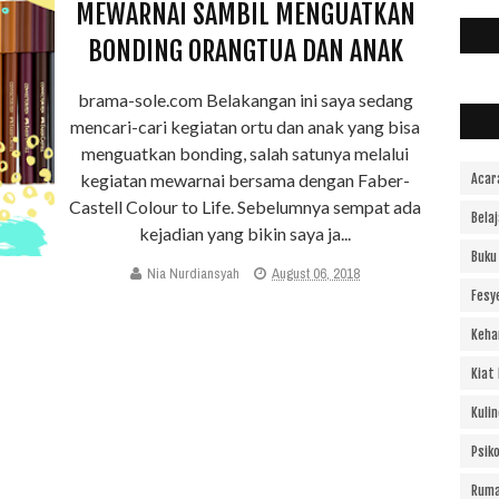
MEWARNAI SAMBIL MENGUATKAN
BONDING ORANGTUA DAN ANAK
brama-sole.com Belakangan ini saya sedang
mencari-cari kegiatan ortu dan anak yang bisa
menguatkan bonding, salah satunya melalui
kegiatan mewarnai bersama dengan Faber-
Acar
Castell Colour to Life. Sebelumnya sempat ada
Bela
kejadian yang bikin saya ja...
Buku
Nia Nurdiansyah
August 06, 2018
Fesy
Keha
Kiat
Kulin
Psiko
Ruma