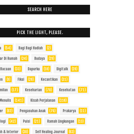
SEARCH HERE
PICK THE LIGHT, PLEASE.
a
(54)
Bagi Bagi Hadiah
(2)
jar Di Rumah
(24)
Budaya
(29)
 Bacaan
(33)
Dapurku
(18)
Digitalk
(28)
en
(9)
Fiksi
(28)
Kecantikan
(31)
milan
(17)
Keseharian
(78)
Kesehatan
(71)
 Menulis
(141)
Kisah Perjalanan
(118)
er
(82)
Pengasuhan Anak
(76)
Prakarya
(11)
logi
(42)
Puisi
(21)
Ramah Lingkungan
(13)
h & Interior
(30)
Self Healing Journal
(63)