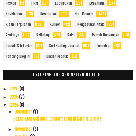
Fesyen
(9)
Fiksi
(28)
Kecantikan
(31)
Kehamilan
(17)
Keseharian
(78)
Kesehatan
(71)
Kiat Menulis
(141)
Kisah Perjalanan
(118)
Kuliner
(82)
Pengasuhan Anak
(76)
Prakarya
(11)
Psikologi
(42)
Puisi
(21)
Ramah Lingkungan
(13)
Rumah & Interior
(30)
Self Healing Journal
(63)
Teknologi
(28)
Tentang Blog Ini
(7)
Ulasan Produk
(92)
TRACKING THE SPRINKLING OF LIGHT
2026
(8)
►
2025
(7)
►
2024
(8)
▼
December
(1)
▼
Bakso Alex Asli Solo Comfort Food di kala Musim Pe...
November
(3)
►