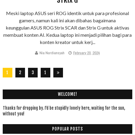
Meski laptop ASUS seri ROG identik untuk para profesional
gamers, namun kali ini akan dibahas bagaimana
keunggulan ASUS ROG Strix SCAR dan Strix G untuk aktivas
membuat konten AI. Kedua laptop ini menjadi pilihan bagi para
konten kreator untuk kerj...
Nia Nurdiansyah
February 20, 2024
1
2
3
1
8
4
WELCOME!
Thanks for dropping by. I'd be stupidly lonely here, waiting for the sun,
without you!
POPULAR POSTS