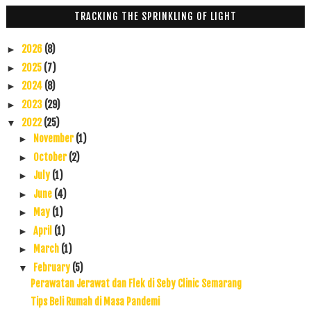
TRACKING THE SPRINKLING OF LIGHT
2026
(8)
►
2025
(7)
►
2024
(8)
►
2023
(29)
►
2022
(25)
▼
November
(1)
►
October
(2)
►
July
(1)
►
June
(4)
►
May
(1)
►
April
(1)
►
March
(1)
►
February
(5)
▼
Perawatan Jerawat dan Flek di Seby Clinic Semarang
Tips Beli Rumah di Masa Pandemi