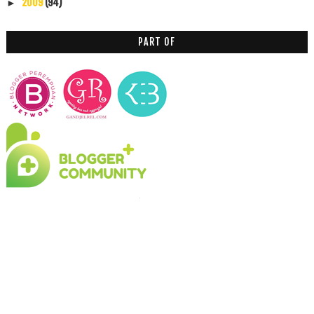
2009
(94)
►
PART OF