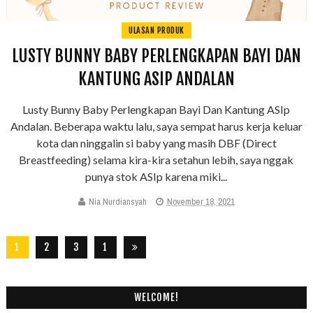
ULASAN PRODUK
LUSTY BUNNY BABY PERLENGKAPAN BAYI DAN
KANTUNG ASIP ANDALAN
Lusty Bunny Baby Perlengkapan Bayi Dan Kantung ASIp
Andalan. Beberapa waktu lalu, saya sempat harus kerja keluar
kota dan ninggalin si baby yang masih DBF (Direct
Breastfeeding) selama kira-kira setahun lebih, saya nggak
punya stok ASIp karena miki...
Nia Nurdiansyah
November 18, 2021
1
2
3
1
8
4
WELCOME!