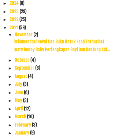
2024
(8)
►
2023
(29)
►
2022
(25)
►
2021
(59)
▼
November
(2)
▼
Rekomendasi Novel Dan Buku Untuk Food Enthusiast
Lusty Bunny Baby Perlengkapan Bayi Dan Kantung ASI...
October
(4)
►
September
(3)
►
August
(4)
►
July
(3)
►
June
(6)
►
May
(3)
►
April
(12)
►
March
(10)
►
February
(3)
►
January
(9)
►