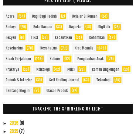
PICK THE LIGHT, PLEASE.
Acara
(54)
Bagi Bagi Hadiah
(2)
Belajar Di Rumah
(24)
Budaya
(29)
Buku Bacaan
(33)
Dapurku
(18)
Digitalk
(28)
Fesyen
(9)
Fiksi
(28)
Kecantikan
(31)
Kehamilan
(17)
Keseharian
(78)
Kesehatan
(71)
Kiat Menulis
(141)
Kisah Perjalanan
(118)
Kuliner
(82)
Pengasuhan Anak
(76)
Prakarya
(11)
Psikologi
(42)
Puisi
(21)
Ramah Lingkungan
(13)
Rumah & Interior
(30)
Self Healing Journal
(63)
Teknologi
(28)
Tentang Blog Ini
(7)
Ulasan Produk
(92)
TRACKING THE SPRINKLING OF LIGHT
2026
(8)
►
2025
(7)
►