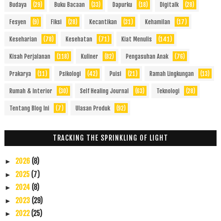
Budaya
(29)
Buku Bacaan
(33)
Dapurku
(18)
Digitalk
(28)
Fesyen
(9)
Fiksi
(28)
Kecantikan
(31)
Kehamilan
(17)
Keseharian
(78)
Kesehatan
(71)
Kiat Menulis
(141)
Kisah Perjalanan
(118)
Kuliner
(82)
Pengasuhan Anak
(76)
Prakarya
(11)
Psikologi
(42)
Puisi
(21)
Ramah Lingkungan
(13)
Rumah & Interior
(30)
Self Healing Journal
(63)
Teknologi
(28)
Tentang Blog Ini
(7)
Ulasan Produk
(92)
TRACKING THE SPRINKLING OF LIGHT
2026
(8)
►
2025
(7)
►
2024
(8)
►
2023
(29)
►
2022
(25)
►