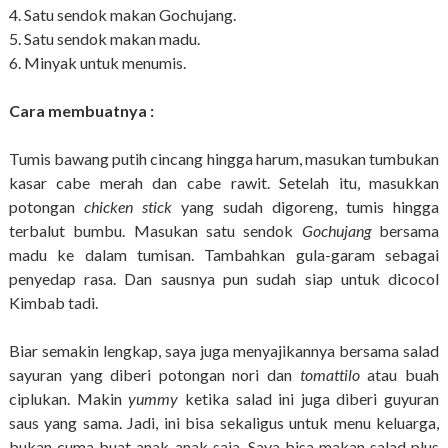
4. Satu sendok makan Gochujang.
5. Satu sendok makan madu.
6. Minyak untuk menumis.
Cara membuatnya :
Tumis bawang putih cincang hingga harum, masukan tumbukan
kasar cabe merah dan cabe rawit. Setelah itu, masukkan
potongan
chicken stick
yang sudah digoreng, tumis hingga
terbalut bumbu. Masukan satu sendok
Gochujang
bersama
madu ke dalam tumisan. Tambahkan gula-garam sebagai
penyedap rasa. Dan sausnya pun sudah siap untuk dicocol
Kimbab tadi.
Biar semakin lengkap, saya juga menyajikannya bersama salad
sayuran yang diberi potongan nori dan
tomattilo
atau buah
ciplukan. Makin
yummy
ketika salad ini juga diberi guyuran
saus yang sama. Jadi, ini bisa sekaligus untuk menu keluarga,
bukan cuma buat anak-anak saja. Saya bisa makan salad plus