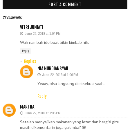
POST A COMMENT
22 comments:
VITRI JUNIATI
June 22, 2018 at 1:04 PM
Wah nambah ide buat bikin kimbab nih.
Reply
Replies
NIA NURDIANSYAH
June 22, 2018 at 1:06 PM
Yeaay, bisa langsung dieksekusi yaah.
Reply
MARTHA
June 22, 2018 at 1:35 PM
Setelah menyajikan makanan yang lezat dan bergizi gitu
masih dikomentarin juga gak mba? 😁