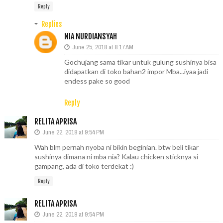
Reply
Replies
NIA NURDIANSYAH
June 25, 2018 at 8:17 AM
Gochujang sama tikar untuk gulung sushinya bisa
didapatkan di toko bahan2 impor Mba...iyaa jadi
endess pake so good
Reply
RELITA APRISA
June 22, 2018 at 9:54 PM
Wah blm pernah nyoba ni bikin beginian. btw beli tikar
sushinya dimana ni mba nia? Kalau chicken sticknya si
gampang, ada di toko terdekat :)
Reply
RELITA APRISA
June 22, 2018 at 9:54 PM