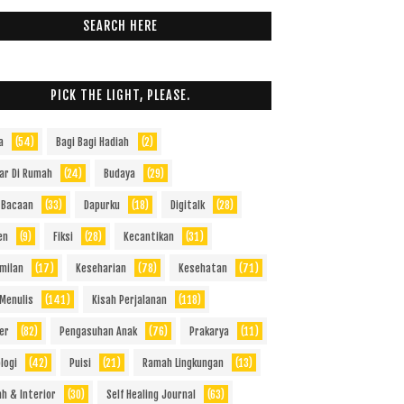
SEARCH HERE
PICK THE LIGHT, PLEASE.
a
(54)
Bagi Bagi Hadiah
(2)
jar Di Rumah
(24)
Budaya
(29)
 Bacaan
(33)
Dapurku
(18)
Digitalk
(28)
en
(9)
Fiksi
(28)
Kecantikan
(31)
milan
(17)
Keseharian
(78)
Kesehatan
(71)
 Menulis
(141)
Kisah Perjalanan
(118)
er
(82)
Pengasuhan Anak
(76)
Prakarya
(11)
logi
(42)
Puisi
(21)
Ramah Lingkungan
(13)
h & Interior
(30)
Self Healing Journal
(63)