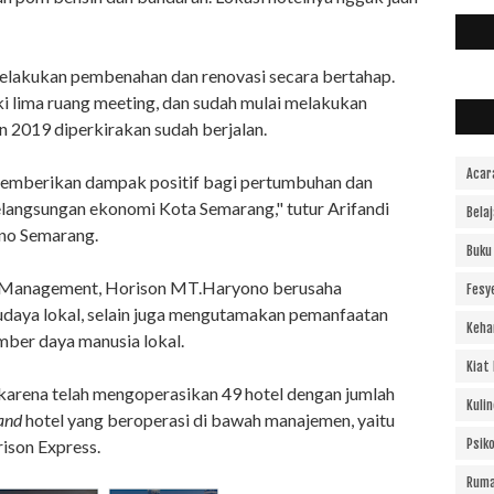
elakukan pembenahan dan renovasi secara bertahap.
i lima ruang meeting, dan sudah mulai melakukan
2019 diperkirakan sudah berjalan.
Acar
memberikan dampak positif bagi pertumbuhan dan
langsungan ekonomi Kota Semarang," tutur Arifandi
Bela
no Semarang.
Buku
 Management, Horison MT.Haryono berusaha
Fesy
daya lokal, selain juga mengutamakan pemanfaatan
Keha
ber daya manusia lokal.
Kiat
arena telah mengoperasikan 49 hotel dengan jumlah
Kulin
and
hotel yang beroperasi di bawah manajemen, yaitu
ison Express.
Psiko
Ruma