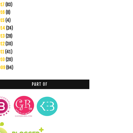
017
(83)
016
(8)
015
(4)
014
(24)
013
(28)
012
(30)
011
(41)
010
(20)
009
(94)
PART OF