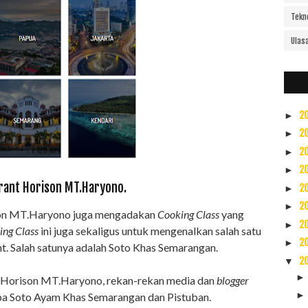
Tekn
Ulas
2
►
2
►
2
►
2
►
urant Horison MT.Haryono.
2
►
2
►
son MT.Haryono juga mengadakan
Cooking Class
yang
2
►
ing Class
ini juga sekaligus untuk mengenalkan salah satu
2
►
nt. Salah satunya adalah Soto Khas Semarangan.
2
▼
ri Horison MT.Haryono, rekan-rekan media dan
blogger
a Soto Ayam Khas Semarangan dan Pistuban.