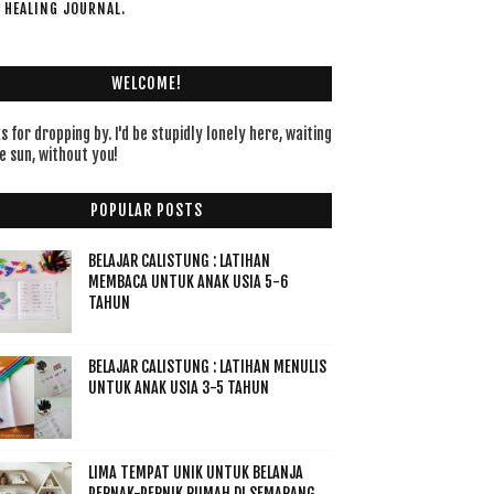
F HEALING JOURNAL.
WELCOME!
 for dropping by. I'd be stupidly lonely here, waiting
e sun, without you!
POPULAR POSTS
BELAJAR CALISTUNG : LATIHAN
MEMBACA UNTUK ANAK USIA 5-6
TAHUN
BELAJAR CALISTUNG : LATIHAN MENULIS
UNTUK ANAK USIA 3-5 TAHUN
LIMA TEMPAT UNIK UNTUK BELANJA
PERNAK-PERNIK RUMAH DI SEMARANG