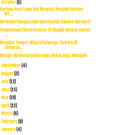
October
(5)
▼
Horison Kota Lama Kini Berganti Menjadi Horison
MT...
Berwakaf Dengan Asuransi Syariah Gimana Caranya?
Pengalaman Electrocauter di Shaqila Beauty Center
...
Menjajal Tempat Wisata Keluarga Terbaru Di
Semaran...
Belajar Berinvestasi Bersama Reksa Dana Manulife
September
(4)
►
August
(3)
►
July
(12)
►
June
(13)
►
May
(19)
►
April
(13)
►
March
(6)
►
February
(8)
►
January
(4)
►