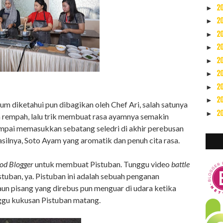
2
►
2
►
2
►
2
►
2
►
2
►
2
►
2
►
 diketahui pun dibagikan oleh Chef Ari, salah satunya
2
►
 rempah, lalu trik membuat rasa ayamnya semakin
mpai memasukkan sebatang seledri di akhir perebusan
ilnya, Soto Ayam yang aromatik dan penuh cita rasa.
od Blogger
untuk membuat Pistuban. Tunggu video
battle
stuban, ya. Pistuban ini adalah sebuah penganan
aun pisang yang direbus pun menguar di udara ketika
ggu kukusan Pistuban matang.