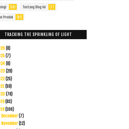
ologi
(28)
Tentang Blog Ini
(7)
an Produk
(92)
TRACKING THE SPRINKLING OF LIGHT
026
(8)
025
(7)
024
(8)
023
(29)
022
(25)
021
(59)
020
(78)
019
(83)
018
(106)
December
(7)
►
November
(12)
►