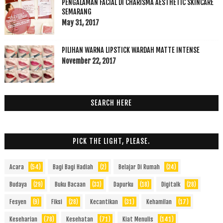
PENGALAMAN FACIAL DI CHARISMA AESTHETIC SKINCARE
SEMARANG
May 31, 2017
PILIHAN WARNA LIPSTICK WARDAH MATTE INTENSE
November 22, 2017
SEARCH HERE
PICK THE LIGHT, PLEASE.
Acara
(54)
Bagi Bagi Hadiah
(2)
Belajar Di Rumah
(24)
Budaya
(29)
Buku Bacaan
(33)
Dapurku
(18)
Digitalk
(28)
Fesyen
(9)
Fiksi
(28)
Kecantikan
(31)
Kehamilan
(17)
Keseharian
(78)
Kesehatan
(71)
Kiat Menulis
(141)