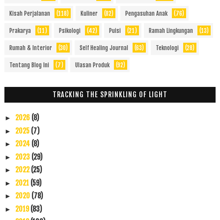
Kisah Perjalanan
(118)
Kuliner
(82)
Pengasuhan Anak
(76)
Prakarya
(11)
Psikologi
(42)
Puisi
(21)
Ramah Lingkungan
(13)
Rumah & Interior
(30)
Self Healing Journal
(63)
Teknologi
(28)
Tentang Blog Ini
(7)
Ulasan Produk
(92)
TRACKING THE SPRINKLING OF LIGHT
2026
(8)
►
2025
(7)
►
2024
(8)
►
2023
(29)
►
2022
(25)
►
2021
(59)
►
2020
(78)
►
2019
(83)
►