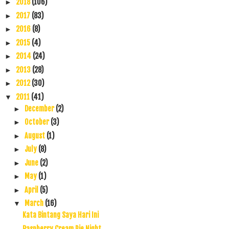
2018
(106)
►
2017
(83)
►
2016
(8)
►
2015
(4)
►
2014
(24)
►
2013
(28)
►
2012
(30)
►
2011
(41)
▼
December
(2)
►
October
(3)
►
August
(1)
►
July
(8)
►
June
(2)
►
May
(1)
►
April
(5)
►
March
(16)
▼
Kata Bintang Saya Hari Ini
Raspberry Cream Pie Night