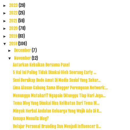
2023
(29)
►
2022
(25)
►
2021
(59)
►
2020
(78)
►
2019
(83)
►
2018
(106)
▼
December
(7)
►
November
(12)
▼
Antarkan Kebaikan Bersama Paxel
5 Hal Ini Paling Tidak Disukai Oleh Seorang Early ...
Seni Bersikap Bodo Amat Di Media Sosial Yang Sehar...
Lima Alasan Gabung Sama Blogger Perempuan Network:...
Menunggu Matahari? Ngapain Ditunggu Tiap Hari Juga...
Tema Blog Yang Disukai Bisa Kelihatan Dari Tema Bl...
Minyak Herbal Andalan Keluarga Yang Wajib Ada Di R...
Kenapa Menulis Blog?
Belajar Personal Branding Dan Menjadi Influencer D...