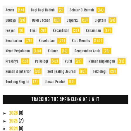
Acara
(54)
Bagi Bagi Hadiah
(2)
Belajar Di Rumah
(24)
Budaya
(29)
Buku Bacaan
(33)
Dapurku
(18)
Digitalk
(28)
Fesyen
(9)
Fiksi
(28)
Kecantikan
(31)
Kehamilan
(17)
Keseharian
(78)
Kesehatan
(71)
Kiat Menulis
(141)
Kisah Perjalanan
(118)
Kuliner
(82)
Pengasuhan Anak
(76)
Prakarya
(11)
Psikologi
(42)
Puisi
(21)
Ramah Lingkungan
(13)
Rumah & Interior
(30)
Self Healing Journal
(63)
Teknologi
(28)
Tentang Blog Ini
(7)
Ulasan Produk
(92)
TRACKING THE SPRINKLING OF LIGHT
2026
(8)
►
2025
(7)
►
2024
(8)
►