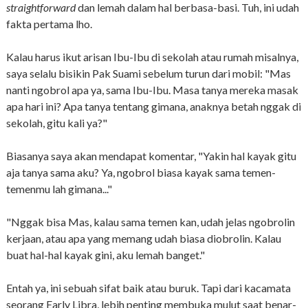
straightforward
dan lemah dalam hal berbasa-basi. Tuh, ini udah
fakta pertama lho.
Kalau harus ikut arisan Ibu-Ibu di sekolah atau rumah misalnya,
saya selalu bisikin Pak Suami sebelum turun dari mobil: "Mas
nanti ngobrol apa ya, sama Ibu-Ibu. Masa tanya mereka masak
apa hari ini? Apa tanya tentang gimana, anaknya betah nggak di
sekolah, gitu kali ya?"
Biasanya saya akan mendapat komentar, "Yakin hal kayak gitu
aja tanya sama aku? Ya, ngobrol biasa kayak sama temen-
temenmu lah gimana..."
"Nggak bisa Mas, kalau sama temen kan, udah jelas ngobrolin
kerjaan, atau apa yang memang udah biasa diobrolin. Kalau
buat hal-hal kayak gini, aku lemah banget."
Entah ya, ini sebuah sifat baik atau buruk. Tapi dari kacamata
seorang Early Libra, lebih penting membuka mulut saat benar-