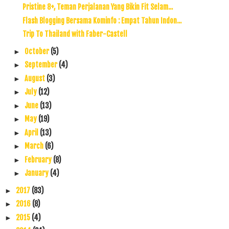
Pristine 8+, Teman Perjalanan Yang Bikin Fit Selam...
Flash Blogging Bersama Kominfo : Empat Tahun Indon...
Trip To Thailand with Faber-Castell
October
(5)
►
September
(4)
►
August
(3)
►
July
(12)
►
June
(13)
►
May
(19)
►
April
(13)
►
March
(6)
►
February
(8)
►
January
(4)
►
2017
(83)
►
2016
(8)
►
2015
(4)
►