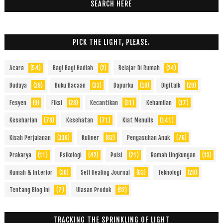
SEARCH HERE
PICK THE LIGHT, PLEASE.
Acara
(54)
Bagi Bagi Hadiah
(2)
Belajar Di Rumah
(24)
Budaya
(29)
Buku Bacaan
(33)
Dapurku
(18)
Digitalk
(28)
Fesyen
(9)
Fiksi
(28)
Kecantikan
(31)
Kehamilan
(17)
Keseharian
(78)
Kesehatan
(71)
Kiat Menulis
(141)
Kisah Perjalanan
(118)
Kuliner
(82)
Pengasuhan Anak
(76)
Prakarya
(11)
Psikologi
(42)
Puisi
(21)
Ramah Lingkungan
(13)
Rumah & Interior
(30)
Self Healing Journal
(63)
Teknologi
(28)
Tentang Blog Ini
(7)
Ulasan Produk
(92)
TRACKING THE SPRINKLING OF LIGHT