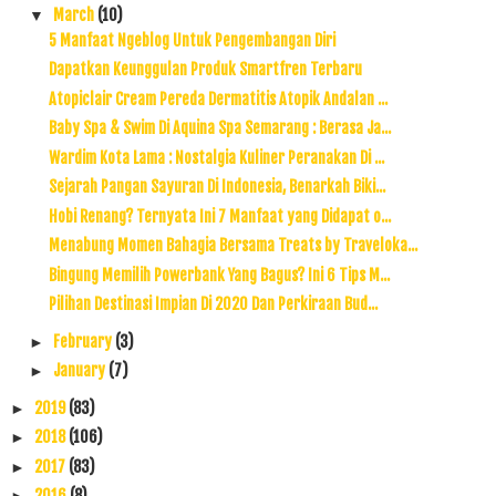
March
(10)
▼
5 Manfaat Ngeblog Untuk Pengembangan Diri
Dapatkan Keunggulan Produk Smartfren Terbaru
Atopiclair Cream Pereda Dermatitis Atopik Andalan ...
Baby Spa & Swim Di Aquina Spa Semarang : Berasa Ja...
Wardim Kota Lama : Nostalgia Kuliner Peranakan Di ...
Sejarah Pangan Sayuran Di Indonesia, Benarkah Biki...
Hobi Renang? Ternyata Ini 7 Manfaat yang Didapat o...
Menabung Momen Bahagia Bersama Treats by Traveloka...
Bingung Memilih Powerbank Yang Bagus? Ini 6 Tips M...
Pilihan Destinasi Impian Di 2020 Dan Perkiraan Bud...
February
(3)
►
January
(7)
►
2019
(83)
►
2018
(106)
►
2017
(83)
►
2016
(8)