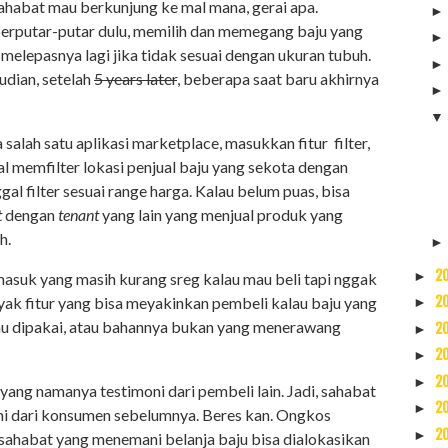
sahabat mau berkunjung ke mal mana, gerai apa.
 berputar-putar dulu, memilih dan memegang baju yang
elepasnya lagi jika tidak sesuai dengan ukuran tubuh.
dian, setelah
5 years later
, beberapa saat baru akhirnya
salah satu aplikasi marketplace, masukkan fitur filter,
l memfilter lokasi penjual baju yang sekota dengan
al filter sesuai range harga. Kalau belum puas, bisa
t
dengan
tenant
yang lain yang menjual produk yang
h.
2
►
rmasuk yang masih kurang sreg kalau mau beli tapi nggak
yak fitur yang bisa meyakinkan pembeli kalau baju yang
2
►
lau dipakai, atau bahannya bukan yang menerawang
2
►
2
►
2
►
ang namanya testimoni dari pembeli lain. Jadi, sahabat
2
►
moni dari konsumen sebelumnya. Beres kan. Ongkos
2
►
sahabat yang menemani belanja baju bisa dialokasikan