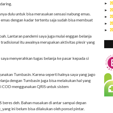
2
 daring.
►
2
►
snya dulu untuk bisa merasakan sensasi nabung emas.
2
►
a emas dengan kadar tertentu saja sudah bisa membuat
2
►
2
►
ubah. Lantaran pandemi saya juga mulai enggan belanja
 tradisional itu awalnya merupakan aktivitas plesir yang
 saya menyerahkan tugas belanja ke pasar kepada si
unakan Tumbasin. Karena seperti halnya saya yang jago
elanja dengan Tumbasin juga bisa melakukan hal yang
kasi COD menggunakan QRIS untuk sistem
S beres deh. Bahan masakan di antar sampai depan
_yang ini belum bisa dilakukan oleh ponsel pintar.