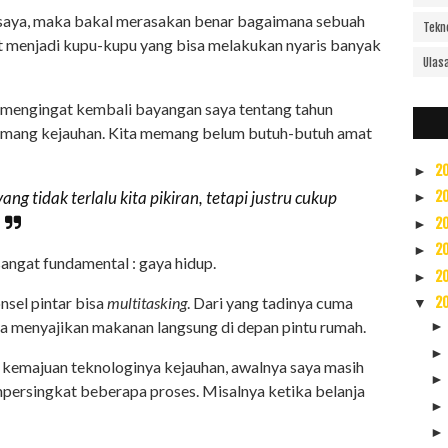
ti saya, maka bakal merasakan benar bagaimana sebuah
Tekn
t menjadi kupu-kupu yang bisa melakukan nyaris banyak
Ulas
dan mengingat kembali bayangan saya tentang tahun
 memang kejauhan. Kita memang belum butuh-butuh amat
2
►
g tidak terlalu kita pikiran, tetapi justru cukup
2
►
2
►
2
►
angat fundamental : gaya hidup.
2
►
nsel pintar bisa
multitasking
. Dari yang tadinya cuma
2
▼
bisa menyajikan makanan langsung di depan pintu rumah.
g kemajuan teknologinya kejauhan, awalnya saya masih
ersingkat beberapa proses. Misalnya ketika belanja