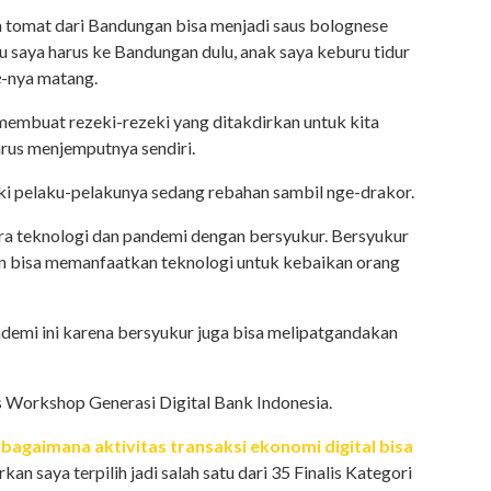
a tomat dari Bandungan bisa menjadi saus bolognese
 saya harus ke Bandungan dulu, anak saya keburu tidur
e
-nya matang.
 membuat rezeki-rezeki yang ditakdirkan untuk kita
arus menjemputnya sendiri.
ski pelaku-pelakunya sedang rebahan sambil nge-drakor.
ara teknologi dan pandemi dengan bersyukur. Bersyukur
n bisa memanfaatkan teknologi untuk kebaikan orang
ndemi ini karena bersyukur juga bisa melipatgandakan
as Workshop Generasi Digital Bank Indonesia.
g
bagaimana aktivitas transaksi ekonomi digital bisa
an saya terpilih jadi salah satu dari 35 Finalis Kategori