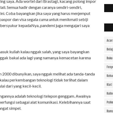
ing saya. Ada wortel dari Brastagi, kacang polong impor
lali. Semua hadir dengan caranya sendiri-sendiri,
i ini. Coba bayangkan jika saya yang harus menjemput
 paspor dan visa segala cuma untuk menikmati sebiji
 bersyukur kepadaNya, pandemi juga mengajari saya
Acar
Bela
 masuk kuliah kalau nggak salah, yang saya bayangkan
, nggak bakal ada lagi yang namanya kemacetan karena
Buku
Fesy
 2000 dibunyikan, saya nggak melihat ada tanda-tanda
Keha
 kalau perkembangan teknologi tidak terlihat dalam
Kiat
ai dari yang kecil-kecil.
Kulin
angannya adalah teknologi telepon genggam. Awalnya
erfungsi sebagai alat komunikasi. Kelebihannya saat
Psiko
angat simpel.
Ruma