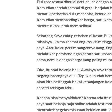
Dulu prosesnya dimulai dari janjian dengan 
Kemudian setelah sampai di gerai, berjalan
menarik perhatian dulu, mencoba, kemudian m
Kemudian membandingkan harga, baru kemu
memutuskan untuk membelinya.
Sekarang. Saya cukup rebahan di kasur. Buka 
misalnya jika mau hemat ongkos kirim tingga
saya. Atau kalau pertimbangannya uang, tingg
melakukan pembandingan antara satu
tenan
sama, namun dengan harga yang paling mura
Oke, itu soal belanja baju. Awalnya saya te
pegang barangnya dulu. Tapi kini, sudah ban
akan kita beli nggak bakal kepanjangan ka
seperti saringan tahu.
Kenapa bisa menyakinkan? Karena ada fitur y
saya saat belanja baju online adalah testi
mentraktir segelas minuman kekinian untuk 