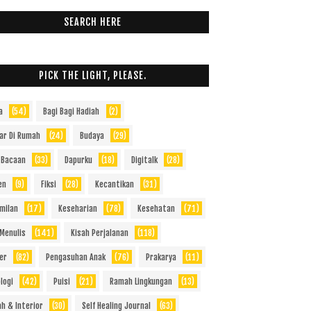
SEARCH HERE
PICK THE LIGHT, PLEASE.
a
(54)
Bagi Bagi Hadiah
(2)
jar Di Rumah
(24)
Budaya
(29)
 Bacaan
(33)
Dapurku
(18)
Digitalk
(28)
en
(9)
Fiksi
(28)
Kecantikan
(31)
milan
(17)
Keseharian
(78)
Kesehatan
(71)
 Menulis
(141)
Kisah Perjalanan
(118)
er
(82)
Pengasuhan Anak
(76)
Prakarya
(11)
logi
(42)
Puisi
(21)
Ramah Lingkungan
(13)
h & Interior
(30)
Self Healing Journal
(63)