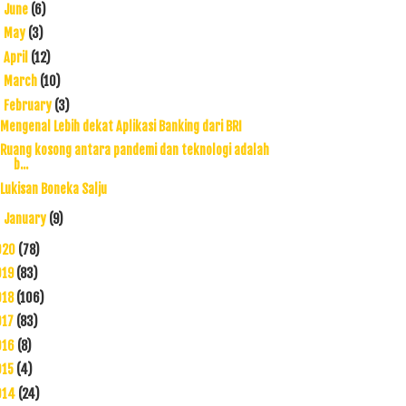
June
(6)
►
May
(3)
►
April
(12)
►
March
(10)
►
February
(3)
▼
Mengenal Lebih dekat Aplikasi Banking dari BRI
Ruang kosong antara pandemi dan teknologi adalah
b...
Lukisan Boneka Salju
January
(9)
►
020
(78)
019
(83)
018
(106)
017
(83)
016
(8)
015
(4)
014
(24)