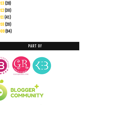
013
(28)
012
(30)
011
(41)
010
(20)
009
(94)
PART OF