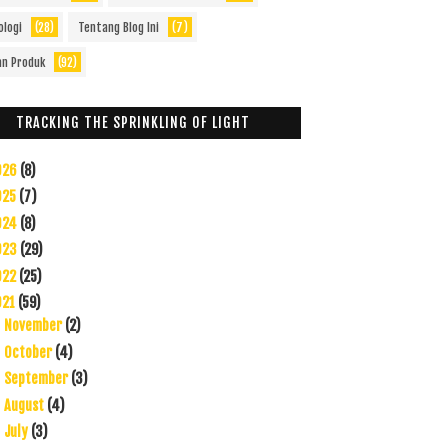
ologi
(28)
Tentang Blog Ini
(7)
an Produk
(92)
TRACKING THE SPRINKLING OF LIGHT
026
(8)
025
(7)
024
(8)
023
(29)
022
(25)
021
(59)
November
(2)
►
October
(4)
►
September
(3)
►
August
(4)
►
July
(3)
►