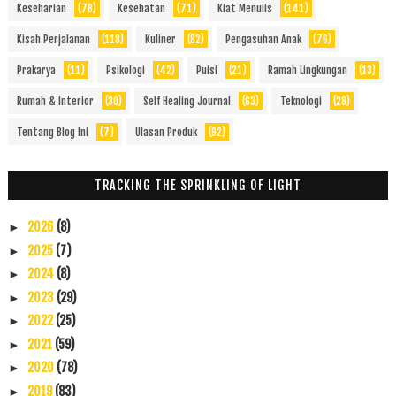
Keseharian
(78)
Kesehatan
(71)
Kiat Menulis
(141)
Kisah Perjalanan
(118)
Kuliner
(82)
Pengasuhan Anak
(76)
Prakarya
(11)
Psikologi
(42)
Puisi
(21)
Ramah Lingkungan
(13)
Rumah & Interior
(30)
Self Healing Journal
(63)
Teknologi
(28)
Tentang Blog Ini
(7)
Ulasan Produk
(92)
TRACKING THE SPRINKLING OF LIGHT
2026
(8)
►
2025
(7)
►
2024
(8)
►
2023
(29)
►
2022
(25)
►
2021
(59)
►
2020
(78)
►
2019
(83)
►