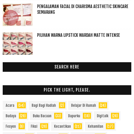
PENGALAMAN FACIAL DI CHARISMA AESTHETIC SKINCARE
SEMARANG
PILIHAN WARNA LIPSTICK WARDAH MATTE INTENSE
SEARCH HERE
PICK THE LIGHT, PLEASE.
Acara
(54)
Bagi Bagi Hadiah
(2)
Belajar Di Rumah
(24)
Budaya
(29)
Buku Bacaan
(33)
Dapurku
(18)
Digitalk
(28)
Fesyen
(9)
Fiksi
(28)
Kecantikan
(31)
Kehamilan
(17)