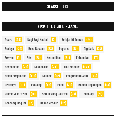
SEARCH HERE
PICK THE LIGHT, PLEASE.
Acara
(54)
Bagi Bagi Hadiah
(2)
Belajar Di Rumah
(24)
Budaya
(29)
Buku Bacaan
(33)
Dapurku
(18)
Digitalk
(28)
Fesyen
(9)
Fiksi
(28)
Kecantikan
(31)
Kehamilan
(17)
Keseharian
(78)
Kesehatan
(71)
Kiat Menulis
(141)
Kisah Perjalanan
(118)
Kuliner
(82)
Pengasuhan Anak
(76)
Prakarya
(11)
Psikologi
(42)
Puisi
(21)
Ramah Lingkungan
(13)
Rumah & Interior
(30)
Self Healing Journal
(63)
Teknologi
(28)
Tentang Blog Ini
(7)
Ulasan Produk
(92)