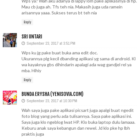
Wps ya? Wah aku adanya di lappy lom pake aplikasinya di hp.
Mau cb juga ah. Tfs teh nia. Makasih juga uda ramein
arisannya yaaa. Sukses terus bt teh nia
Reply
SRI UNTARI
September 23, 2017 at 3:51 PM
Wps ku jg pake buat buka ama edit doc.
Ukurannya plg kecil dbanding aplikasi yg sama di android. Kl
wa kayaknya gbs dihindarin apalagi ada wag gandjel rel ya
mba. Hihiy
Reply
BUNDA ERYSHA (YENISOVIA.COM)
September 23, 2017 at 10:30 PM
Wah saya juga pake aplikasi picsart juga apalgi buat ngedit
foto blog yang perlu ada tulisannya. Saya pake aplikasi ini.
Saya juga klo ngeblog lwat HP. Klo buka laptop dulu lamaaa.
Keburu anak saya kebangun dan rewel. Jd klo pke hp lbh
praktis juga