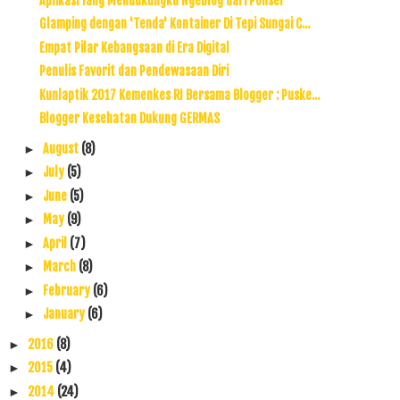
Aplikasi Yang Mendukungku Ngeblog dari Ponsel
Glamping dengan 'Tenda' Kontainer Di Tepi Sungai C...
Empat Pilar Kebangsaan di Era Digital
Penulis Favorit dan Pendewasaan Diri
Kunlaptik 2017 Kemenkes RI Bersama Blogger : Puske...
Blogger Kesehatan Dukung GERMAS
August
(8)
►
July
(5)
►
June
(5)
►
May
(9)
►
April
(7)
►
March
(8)
►
February
(6)
►
January
(6)
►
2016
(8)
►
2015
(4)
►
2014
(24)
►