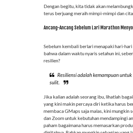
Dengan begitu, kita tidak akan melambungkan
terus berjuang meraih mimpi-mimpi dan cita
Ancang-Ancang Sebelum Lari Marathon Menyo
Sebelum kembali berlari menapaki hari-har
bahwa dalam waktu nyaris setahun ini, seben
resilien?
Resiliensi adalah kemampuan untuk 
sulit.
Jika kalian adalah seorang ibu, lihatlah bag
yang kini makin percaya diri ketika harus be
membaca GMaps saja malas, kini mungkin 
dan Zoom untuk kebutuhan mendampingi anak
paham bagaimana harus memasarkan produk 
digitalnya. Bahkan mungkin sebagian yang l