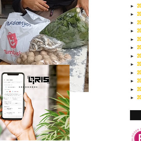
2
►
2
►
2
►
2
►
2
►
2
►
2
►
2
►
2
►
2
►
2
►
2
►