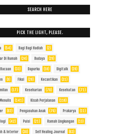
SEARCH HERE
PICK THE LIGHT, PLEASE.
a
(54)
Bagi Bagi Hadiah
(2)
jar Di Rumah
(24)
Budaya
(29)
 Bacaan
(33)
Dapurku
(18)
Digitalk
(28)
en
(9)
Fiksi
(28)
Kecantikan
(31)
milan
(17)
Keseharian
(78)
Kesehatan
(71)
 Menulis
(141)
Kisah Perjalanan
(118)
er
(82)
Pengasuhan Anak
(76)
Prakarya
(11)
logi
(42)
Puisi
(21)
Ramah Lingkungan
(13)
h & Interior
(30)
Self Healing Journal
(63)