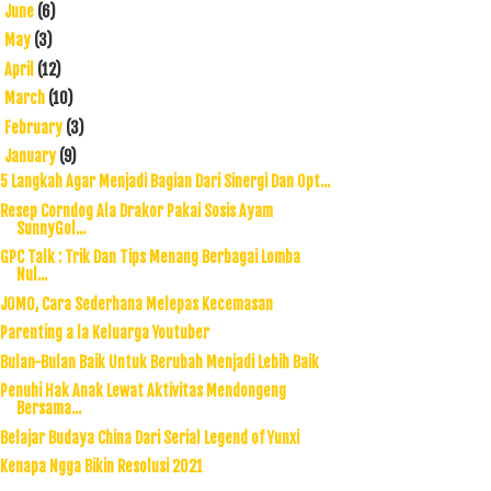
June
(6)
►
May
(3)
►
April
(12)
►
March
(10)
►
February
(3)
►
January
(9)
▼
5 Langkah Agar Menjadi Bagian Dari Sinergi Dan Opt...
Resep Corndog Ala Drakor Pakai Sosis Ayam
SunnyGol...
GPC Talk : Trik Dan Tips Menang Berbagai Lomba
Nul...
JOMO, Cara Sederhana Melepas Kecemasan
Parenting a la Keluarga Youtuber
Bulan-Bulan Baik Untuk Berubah Menjadi Lebih Baik
Penuhi Hak Anak Lewat Aktivitas Mendongeng
Bersama...
Belajar Budaya China Dari Serial Legend of Yunxi
Kenapa Ngga Bikin Resolusi 2021