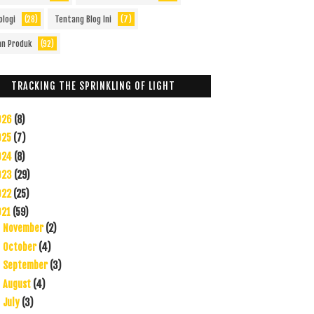
ologi
(28)
Tentang Blog Ini
(7)
an Produk
(92)
TRACKING THE SPRINKLING OF LIGHT
026
(8)
025
(7)
024
(8)
023
(29)
022
(25)
021
(59)
November
(2)
►
October
(4)
►
September
(3)
►
August
(4)
►
July
(3)
►