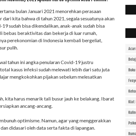
pertama bulan Januari 2021 menorehkan perasaan
r dari kita bahwa di tahun 2021, segala sesuatunya akan
-19 sudah bisa dikendalikan, anak-anak sudah bisa
 bebas beraktivitas dan bekerja di luar rumah,
inya perekonomian di Indonesia kembali bergeliat,
ur pulih.
Acar
Bela
l tahun ini angka penularan Covid-19 justru
tal kasus infeksi sudah melewati lebih dari satu juta
Buku
belajar mengkokohkan pijakan sebelum melesatkan
Fesy
Keha
 kita harus menarik tali busur jauh ke belakang. Ibarat
Kiat
persiapkan ancang-ancang.
Kulin
embunuh optimisme. Namun, agar yang menggerakkan
Psiko
dan didasari oleh data serta fakta di lapangan.
Ruma