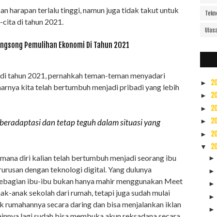
 harapan terlalu tinggi, namun juga tidak takut untuk
Tekn
-cita di tahun 2021.
Ulas
ngsong Pemulihan Ekonomi Di Tahun 2021
i di tahun 2021, pernahkah teman-teman menyadari
2
►
arnya kita telah bertumbuh menjadi pribadi yang lebih
2
►
2
►
2
beradaptasi dan tetap teguh dalam situasi yang
►
2
►
2
▼
aimana diri kalian telah bertumbuh menjadi seorang ibu
rurusan dengan teknologi digital. Yang dulunya
sebagian ibu-ibu bukan hanya mahir menggunakan Meet
-anak sekolah dari rumah, tetapi juga sudah mulai
rumahannya secara daring dan bisa menjalankan iklan
ainnya lagi sudah bisa membuka akun reksadana secara