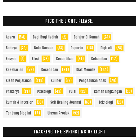
PICK THE LIGHT, PLEASE.
Acara
(54)
Bagi Bagi Hadiah
(2)
Belajar Di Rumah
(24)
Budaya
(29)
Buku Bacaan
(33)
Dapurku
(18)
Digitalk
(28)
Fesyen
(9)
Fiksi
(28)
Kecantikan
(31)
Kehamilan
(17)
Keseharian
(78)
Kesehatan
(71)
Kiat Menulis
(141)
Kisah Perjalanan
(118)
Kuliner
(82)
Pengasuhan Anak
(76)
Prakarya
(11)
Psikologi
(42)
Puisi
(21)
Ramah Lingkungan
(13)
Rumah & Interior
(30)
Self Healing Journal
(63)
Teknologi
(28)
Tentang Blog Ini
(7)
Ulasan Produk
(92)
TRACKING THE SPRINKLING OF LIGHT