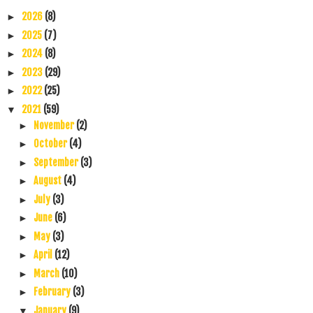
2026
(8)
►
2025
(7)
►
2024
(8)
►
2023
(29)
►
2022
(25)
►
2021
(59)
▼
November
(2)
►
October
(4)
►
September
(3)
►
August
(4)
►
July
(3)
►
June
(6)
►
May
(3)
►
April
(12)
►
March
(10)
►
February
(3)
►
January
(9)
▼