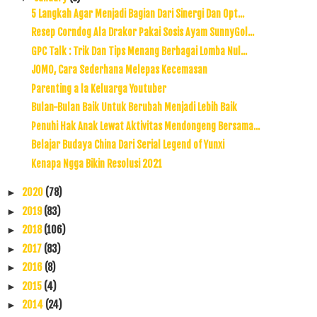
5 Langkah Agar Menjadi Bagian Dari Sinergi Dan Opt...
Resep Corndog Ala Drakor Pakai Sosis Ayam SunnyGol...
GPC Talk : Trik Dan Tips Menang Berbagai Lomba Nul...
JOMO, Cara Sederhana Melepas Kecemasan
Parenting a la Keluarga Youtuber
Bulan-Bulan Baik Untuk Berubah Menjadi Lebih Baik
Penuhi Hak Anak Lewat Aktivitas Mendongeng Bersama...
Belajar Budaya China Dari Serial Legend of Yunxi
Kenapa Ngga Bikin Resolusi 2021
2020
(78)
►
2019
(83)
►
2018
(106)
►
2017
(83)
►
2016
(8)
►
2015
(4)
►
2014
(24)
►