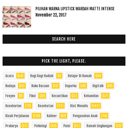
PILIHAN WARNA LIPSTICK WARDAH MATTE INTENSE
November 22, 2017
SEARCH HERE
PICK THE LIGHT, PLEASE.
Acara
(54)
Bagi Bagi Hadiah
(2)
Belajar Di Rumah
(24)
Budaya
(29)
Buku Bacaan
(33)
Dapurku
(18)
Digitalk
(28)
Fesyen
(9)
Fiksi
(28)
Kecantikan
(31)
Kehamilan
(17)
Keseharian
(78)
Kesehatan
(71)
Kiat Menulis
(141)
Kisah Perjalanan
(118)
Kuliner
(82)
Pengasuhan Anak
(76)
Prakarya
(11)
Psikologi
(42)
Puisi
(21)
Ramah Lingkungan
(13)