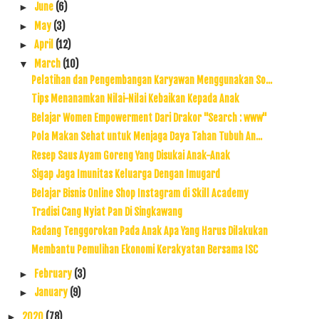
June
(6)
►
May
(3)
►
April
(12)
►
March
(10)
▼
Pelatihan dan Pengembangan Karyawan Menggunakan So...
Tips Menanamkan Nilai-Nilai Kebaikan Kepada Anak
Belajar Women Empowerment Dari Drakor "Search : www"
Pola Makan Sehat untuk Menjaga Daya Tahan Tubuh An...
Resep Saus Ayam Goreng Yang Disukai Anak-Anak
Sigap Jaga Imunitas Keluarga Dengan Imugard
Belajar Bisnis Online Shop Instagram di Skill Academy
Tradisi Cang Nyiat Pan Di Singkawang
Radang Tenggorokan Pada Anak Apa Yang Harus Dilakukan
Membantu Pemulihan Ekonomi Kerakyatan Bersama ISC
February
(3)
►
January
(9)
►
2020
(78)
►