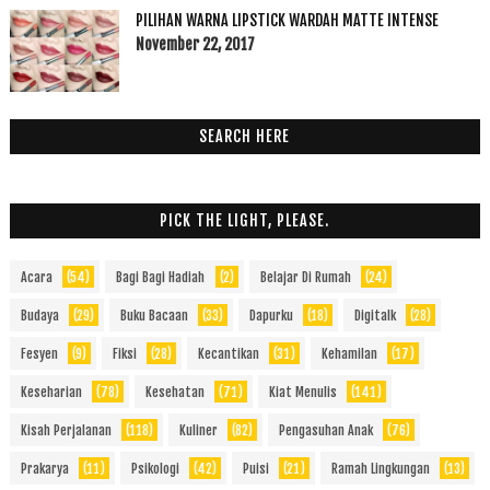
PILIHAN WARNA LIPSTICK WARDAH MATTE INTENSE
November 22, 2017
SEARCH HERE
PICK THE LIGHT, PLEASE.
Acara
(54)
Bagi Bagi Hadiah
(2)
Belajar Di Rumah
(24)
Budaya
(29)
Buku Bacaan
(33)
Dapurku
(18)
Digitalk
(28)
Fesyen
(9)
Fiksi
(28)
Kecantikan
(31)
Kehamilan
(17)
Keseharian
(78)
Kesehatan
(71)
Kiat Menulis
(141)
Kisah Perjalanan
(118)
Kuliner
(82)
Pengasuhan Anak
(76)
Prakarya
(11)
Psikologi
(42)
Puisi
(21)
Ramah Lingkungan
(13)