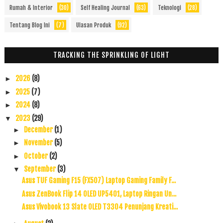
Rumah & Interior
(30)
Self Healing Journal
(63)
Teknologi
(28)
Tentang Blog Ini
(7)
Ulasan Produk
(92)
TRACKING THE SPRINKLING OF LIGHT
2026
(8)
►
2025
(7)
►
2024
(8)
►
2023
(29)
▼
December
(1)
►
November
(5)
►
October
(2)
►
September
(3)
▼
Asus TUF Gaming F15 (FX507) Laptop Gaming Family F...
Asus ZenBook Flip 14 OLED UP5401, Laptop Ringan Un...
Asus Vivobook 13 Slate OLED T3304 Penunjang Kreati...