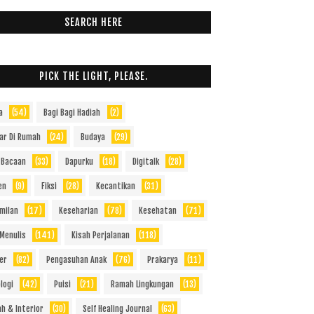
SEARCH HERE
PICK THE LIGHT, PLEASE.
a
(54)
Bagi Bagi Hadiah
(2)
jar Di Rumah
(24)
Budaya
(29)
 Bacaan
(33)
Dapurku
(18)
Digitalk
(28)
en
(9)
Fiksi
(28)
Kecantikan
(31)
milan
(17)
Keseharian
(78)
Kesehatan
(71)
 Menulis
(141)
Kisah Perjalanan
(118)
er
(82)
Pengasuhan Anak
(76)
Prakarya
(11)
logi
(42)
Puisi
(21)
Ramah Lingkungan
(13)
h & Interior
(30)
Self Healing Journal
(63)