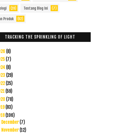
ologi
(28)
Tentang Blog Ini
(7)
an Produk
(92)
TRACKING THE SPRINKLING OF LIGHT
026
(8)
025
(7)
024
(8)
023
(29)
022
(25)
021
(59)
020
(78)
019
(83)
018
(106)
December
(7)
►
November
(12)
►