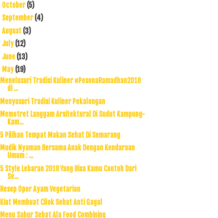
October
(5)
►
September
(4)
►
August
(3)
►
July
(12)
►
June
(13)
►
May
(19)
▼
Menelusuri Tradisi Kuliner #PesonaRamadhan2018
di ...
Menyusuri Tradisi Kuliner Pekalongan
Memotret Langgam Arsitektural Di Sudut Kampung-
Kam...
5 Pilihan Tempat Makan Sehat Di Semarang
Mudik Nyaman Bersama Anak Dengan Kendaraan
Umum : ...
5 Style Lebaran 2018 Yang Bisa Kamu Contoh Dari
Se...
Resep Opor Ayam Vegetarian
Kiat Membuat Cilok Sehat Anti Gagal
Menu Sahur Sehat Ala Food Combining