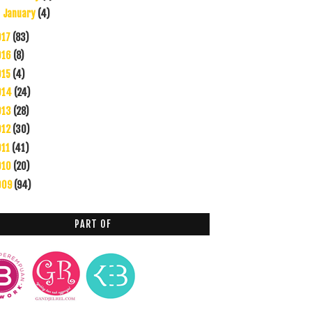
January
(4)
►
017
(83)
016
(8)
015
(4)
014
(24)
013
(28)
012
(30)
011
(41)
010
(20)
009
(94)
PART OF