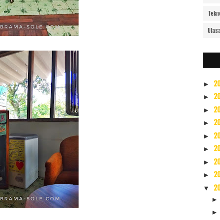
Tekn
Ulas
2
►
2
►
2
►
2
►
2
►
2
►
2
►
2
►
2
▼