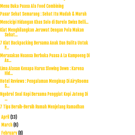
Menu Buka Puasa Ala Food Combining
Pasar Sehat Semarang : Sehat Itu Mudah & Murah
Mencicipi Hidangan Khas Solo di Barelo Swiss Belli...
Kiat Menghilangkan Jerawat Dengan Pola Makan
Sehat...
7 Kiat Backpacking Bersama Anak Dan Balita Untuk
P...
Merasakan Nuansa Berbuka Puasa A La Kampoeng Di
As...
Lima Alasan Kenapa Harus Slowing Down : Karena
Hid...
Hotel Reviews : Pengalaman Menginap Di AiryRooms
S...
Ngobrol Soal Kopi Bersama Penggiat Kopi Jateng Di
...
7 Tips Bersih-Bersih Rumah Menjelang Ramadhan
April
(13)
►
March
(6)
►
February
(8)
►