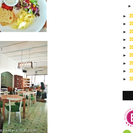
2
►
2
►
2
►
2
►
2
►
2
►
2
►
2
►
2
►