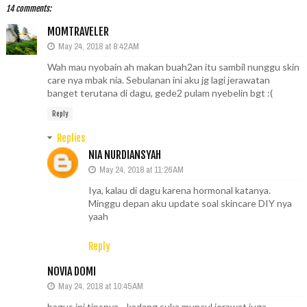
14 comments:
MOMTRAVELER
May 24, 2018 at 8:42 AM
Wah mau nyobain ah makan buah2an itu sambil nunggu skin
care nya mbak nia. Sebulanan ini aku jg lagi jerawatan
banget terutana di dagu, gede2 pulam nyebelin bgt :(
Reply
Replies
NIA NURDIANSYAH
May 24, 2018 at 11:26 AM
Iya, kalau di dagu karena hormonal katanya.
Minggu depan aku update soal skincare DIY nya
yaah
Reply
NOVIA DOMI
May 24, 2018 at 10:45 AM
bagus ini tipsnya... kadang suka muncul jerawat juga,