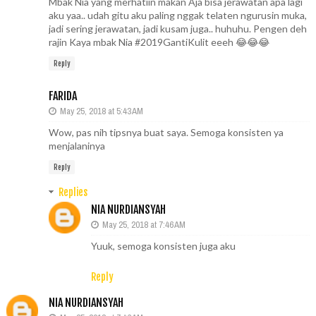
Mbak Nia yang merhatiin makan Aja bisa jerawatan apa lagi
aku yaa.. udah gitu aku paling nggak telaten ngurusin muka,
jadi sering jerawatan, jadi kusam juga.. huhuhu. Pengen deh
rajin Kaya mbak Nia #2019GantiKulit eeeh 😂😂😂
Reply
FARIDA
May 25, 2018 at 5:43 AM
Wow, pas nih tipsnya buat saya. Semoga konsisten ya
menjalaninya
Reply
Replies
NIA NURDIANSYAH
May 25, 2018 at 7:46 AM
Yuuk, semoga konsisten juga aku
Reply
NIA NURDIANSYAH