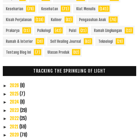
Keseharian
(78)
Kesehatan
(71)
Kiat Menulis
(141)
Kisah Perjalanan
(118)
Kuliner
(82)
Pengasuhan Anak
(76)
Prakarya
(11)
Psikologi
(42)
Puisi
(21)
Ramah Lingkungan
(13)
Rumah & Interior
(30)
Self Healing Journal
(63)
Teknologi
(28)
Tentang Blog Ini
(7)
Ulasan Produk
(92)
TRACKING THE SPRINKLING OF LIGHT
2026
(8)
►
2025
(7)
►
2024
(8)
►
2023
(29)
►
2022
(25)
►
2021
(59)
►
2020
(78)
►