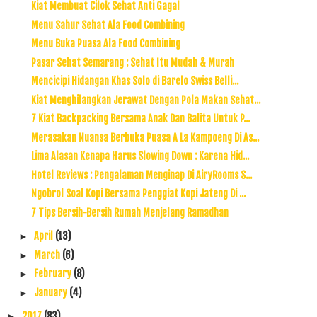
Kiat Membuat Cilok Sehat Anti Gagal
Menu Sahur Sehat Ala Food Combining
Menu Buka Puasa Ala Food Combining
Pasar Sehat Semarang : Sehat Itu Mudah & Murah
Mencicipi Hidangan Khas Solo di Barelo Swiss Belli...
Kiat Menghilangkan Jerawat Dengan Pola Makan Sehat...
7 Kiat Backpacking Bersama Anak Dan Balita Untuk P...
Merasakan Nuansa Berbuka Puasa A La Kampoeng Di As...
Lima Alasan Kenapa Harus Slowing Down : Karena Hid...
Hotel Reviews : Pengalaman Menginap Di AiryRooms S...
Ngobrol Soal Kopi Bersama Penggiat Kopi Jateng Di ...
7 Tips Bersih-Bersih Rumah Menjelang Ramadhan
April
(13)
►
March
(6)
►
February
(8)
►
January
(4)
►
2017
(83)
►