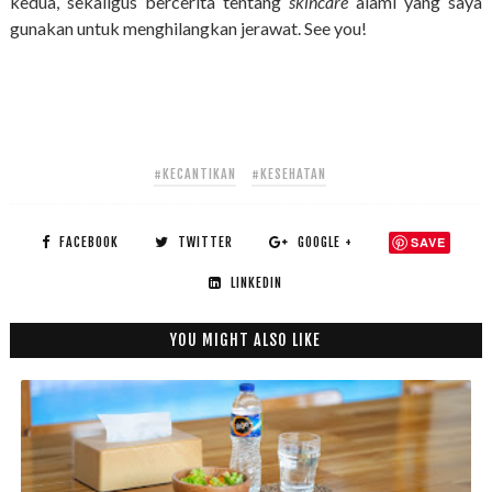
kedua, sekaligus bercerita tentang
skincare
alami yang saya
gunakan untuk menghilangkan jerawat. See you!
#KECANTIKAN
#KESEHATAN
FACEBOOK
TWITTER
GOOGLE +
SAVE
LINKEDIN
YOU MIGHT ALSO LIKE