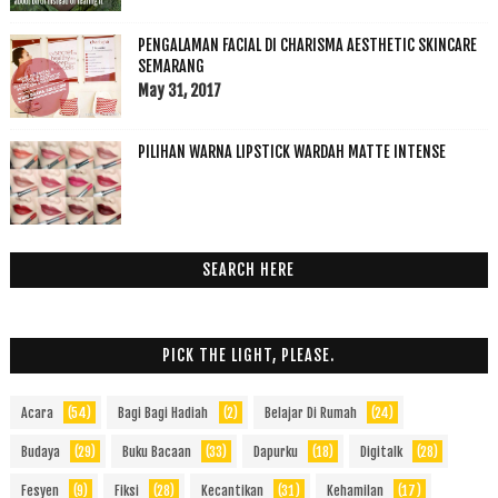
PENGALAMAN FACIAL DI CHARISMA AESTHETIC SKINCARE
SEMARANG
May 31, 2017
PILIHAN WARNA LIPSTICK WARDAH MATTE INTENSE
SEARCH HERE
PICK THE LIGHT, PLEASE.
Acara
(54)
Bagi Bagi Hadiah
(2)
Belajar Di Rumah
(24)
Budaya
(29)
Buku Bacaan
(33)
Dapurku
(18)
Digitalk
(28)
Fesyen
(9)
Fiksi
(28)
Kecantikan
(31)
Kehamilan
(17)