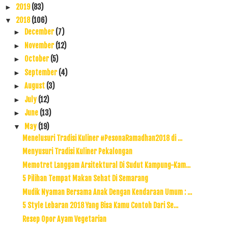
2019
(83)
►
2018
(106)
▼
December
(7)
►
November
(12)
►
October
(5)
►
September
(4)
►
August
(3)
►
July
(12)
►
June
(13)
►
May
(19)
▼
Menelusuri Tradisi Kuliner #PesonaRamadhan2018 di ...
Menyusuri Tradisi Kuliner Pekalongan
Memotret Langgam Arsitektural Di Sudut Kampung-Kam...
5 Pilihan Tempat Makan Sehat Di Semarang
Mudik Nyaman Bersama Anak Dengan Kendaraan Umum : ...
5 Style Lebaran 2018 Yang Bisa Kamu Contoh Dari Se...
Resep Opor Ayam Vegetarian