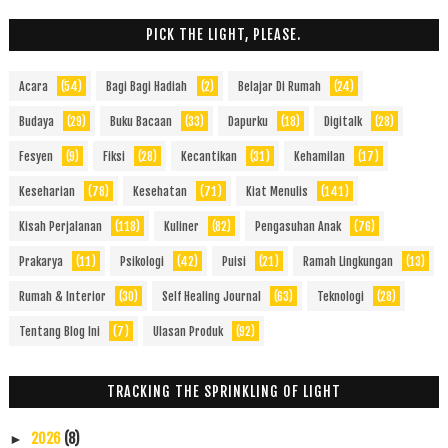
PICK THE LIGHT, PLEASE.
Acara
(54)
Bagi Bagi Hadiah
(2)
Belajar Di Rumah
(24)
Budaya
(29)
Buku Bacaan
(33)
Dapurku
(18)
Digitalk
(28)
Fesyen
(9)
Fiksi
(28)
Kecantikan
(31)
Kehamilan
(17)
Keseharian
(78)
Kesehatan
(71)
Kiat Menulis
(141)
Kisah Perjalanan
(118)
Kuliner
(82)
Pengasuhan Anak
(76)
Prakarya
(11)
Psikologi
(42)
Puisi
(21)
Ramah Lingkungan
(13)
Rumah & Interior
(30)
Self Healing Journal
(63)
Teknologi
(28)
Tentang Blog Ini
(7)
Ulasan Produk
(92)
TRACKING THE SPRINKLING OF LIGHT
2026
(8)
►