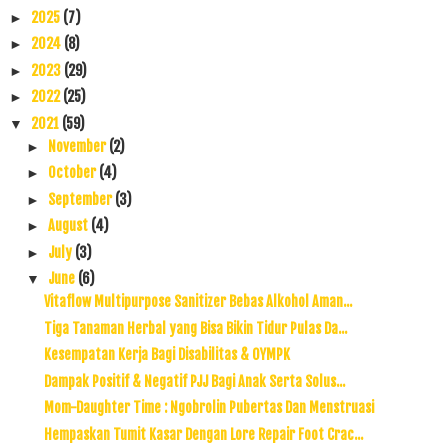
2025
(7)
►
2024
(8)
►
2023
(29)
►
2022
(25)
►
2021
(59)
▼
November
(2)
►
October
(4)
►
September
(3)
►
August
(4)
►
July
(3)
►
June
(6)
▼
Vitaflow Multipurpose Sanitizer Bebas Alkohol Aman...
Tiga Tanaman Herbal yang Bisa Bikin Tidur Pulas Da...
Kesempatan Kerja Bagi Disabilitas & OYMPK
Dampak Positif & Negatif PJJ Bagi Anak Serta Solus...
Mom-Daughter Time : Ngobrolin Pubertas Dan Menstruasi
Hempaskan Tumit Kasar Dengan Lore Repair Foot Crac...