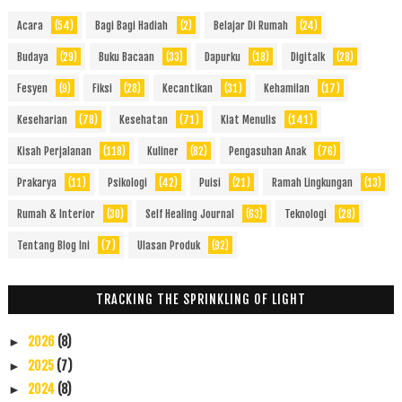
Acara
(54)
Bagi Bagi Hadiah
(2)
Belajar Di Rumah
(24)
Budaya
(29)
Buku Bacaan
(33)
Dapurku
(18)
Digitalk
(28)
Fesyen
(9)
Fiksi
(28)
Kecantikan
(31)
Kehamilan
(17)
Keseharian
(78)
Kesehatan
(71)
Kiat Menulis
(141)
Kisah Perjalanan
(118)
Kuliner
(82)
Pengasuhan Anak
(76)
Prakarya
(11)
Psikologi
(42)
Puisi
(21)
Ramah Lingkungan
(13)
Rumah & Interior
(30)
Self Healing Journal
(63)
Teknologi
(28)
Tentang Blog Ini
(7)
Ulasan Produk
(92)
TRACKING THE SPRINKLING OF LIGHT
2026
(8)
►
2025
(7)
►
2024
(8)
►