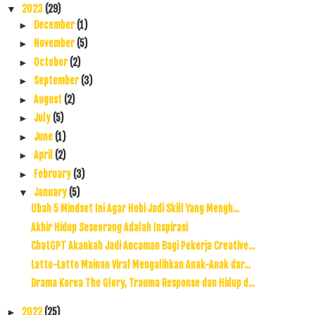
2023
(29)
▼
December
(1)
►
November
(5)
►
October
(2)
►
September
(3)
►
August
(2)
►
July
(5)
►
June
(1)
►
April
(2)
►
February
(3)
►
January
(5)
▼
Ubah 5 Mindset Ini Agar Hobi Jadi Skill Yang Mengh...
Akhir Hidup Seseorang Adalah Inspirasi
ChatGPT Akankah Jadi Ancaman Bagi Pekerja Creative...
Latto-Latto Mainan Viral Mengalihkan Anak-Anak dar...
Drama Korea The Glory, Trauma Response dan Hidup d...
2022
(25)
►