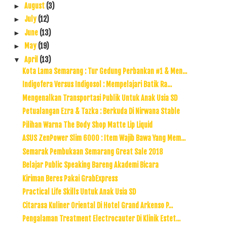
August
(3)
►
July
(12)
►
June
(13)
►
May
(19)
►
April
(13)
▼
Kota Lama Semarang : Tur Gedung Perbankan #1 & Men...
Indigofera Versus Indigosol : Mempelajari Batik Ra...
Mengenalkan Transportasi Publik Untuk Anak Usia SD
Petualangan Ezra & Tazka : Berkuda Di Nirwana Stable
Pilihan Warna The Body Shop Matte Lip Liquid
ASUS ZenPower Slim 6000 : Item Wajib Bawa Yang Mem...
Semarak Pembukaan Semarang Great Sale 2018
Belajar Public Speaking Bareng Akademi Bicara
Kiriman Beres Pakai GrabExpress
Practical Life Skills Untuk Anak Usia SD
Citarasa Kuliner Oriental Di Hotel Grand Arkenso P...
Pengalaman Treatment Electrocauter Di Klinik Estet...