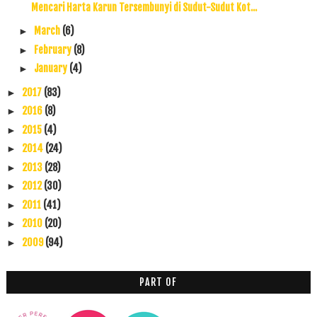
Mencari Harta Karun Tersembunyi di Sudut-Sudut Kot...
March
(6)
►
February
(8)
►
January
(4)
►
2017
(83)
►
2016
(8)
►
2015
(4)
►
2014
(24)
►
2013
(28)
►
2012
(30)
►
2011
(41)
►
2010
(20)
►
2009
(94)
►
PART OF