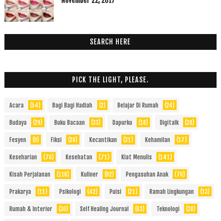
November 22, 2017
SEARCH HERE
PICK THE LIGHT, PLEASE.
Acara
(54)
Bagi Bagi Hadiah
(2)
Belajar Di Rumah
(24)
Budaya
(29)
Buku Bacaan
(33)
Dapurku
(18)
Digitalk
(28)
Fesyen
(9)
Fiksi
(28)
Kecantikan
(31)
Kehamilan
(17)
Keseharian
(78)
Kesehatan
(71)
Kiat Menulis
(141)
Kisah Perjalanan
(118)
Kuliner
(82)
Pengasuhan Anak
(76)
Prakarya
(11)
Psikologi
(42)
Puisi
(21)
Ramah Lingkungan
(13)
Rumah & Interior
(30)
Self Healing Journal
(63)
Teknologi
(28)