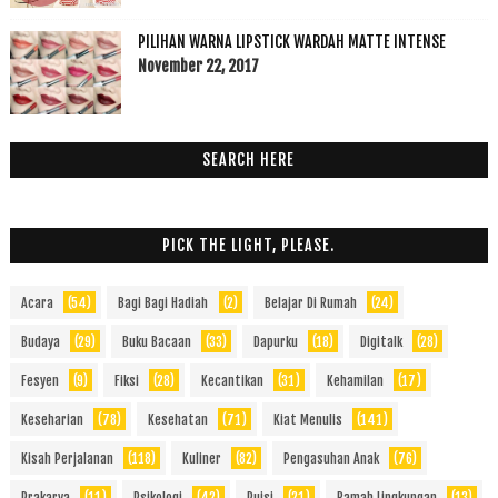
PILIHAN WARNA LIPSTICK WARDAH MATTE INTENSE
November 22, 2017
SEARCH HERE
PICK THE LIGHT, PLEASE.
Acara
(54)
Bagi Bagi Hadiah
(2)
Belajar Di Rumah
(24)
Budaya
(29)
Buku Bacaan
(33)
Dapurku
(18)
Digitalk
(28)
Fesyen
(9)
Fiksi
(28)
Kecantikan
(31)
Kehamilan
(17)
Keseharian
(78)
Kesehatan
(71)
Kiat Menulis
(141)
Kisah Perjalanan
(118)
Kuliner
(82)
Pengasuhan Anak
(76)
Prakarya
(11)
Psikologi
(42)
Puisi
(21)
Ramah Lingkungan
(13)