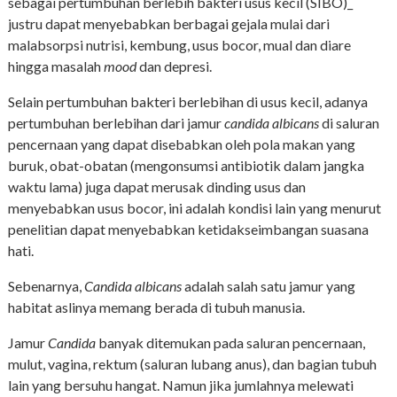
sebagai pertumbuhan berlebih bakteri usus kecil (SIBO)_
justru dapat menyebabkan berbagai gejala mulai dari
malabsorpsi nutrisi, kembung, usus bocor, mual dan diare
hingga masalah
mood
dan depresi.
Selain pertumbuhan bakteri berlebihan di usus kecil, adanya
pertumbuhan berlebihan dari jamur
candida albicans
di saluran
pencernaan yang dapat disebabkan oleh pola makan yang
buruk, obat-obatan (mengonsumsi antibiotik dalam jangka
waktu lama) juga dapat merusak dinding usus dan
menyebabkan usus bocor, ini adalah kondisi lain yang menurut
penelitian dapat menyebabkan ketidakseimbangan suasana
hati.
Sebenarnya,
Candida albicans
adalah salah satu jamur yang
habitat aslinya memang berada di tubuh manusia.
Jamur
Candida
banyak ditemukan pada saluran pencernaan,
mulut, vagina, rektum (saluran lubang anus), dan bagian tubuh
lain yang bersuhu hangat. Namun jika jumlahnya melewati