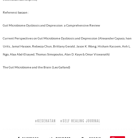
Referensi bacaan :
Gut Microbiome Dysbiosis and Depression: a Comprehensive Review
Current Perspectives on Gut Microbiome Dysbiosis and Depression (
Alexander Capuco, Ivan
Urits, Jamal Hasoon, Rebecca Chun, Brittany Gerald, Jason K. Wang, Hisham Kassem, Anh L.
Ngo, Alaa Abd-Elsayed, Thomas Simopoulos, Alan D. Kaye & Omar Viswanath)
The Gut Microbiome and the Brain (Leo Galland)
#KESEHATAN
#SELF HEALING JOURNAL