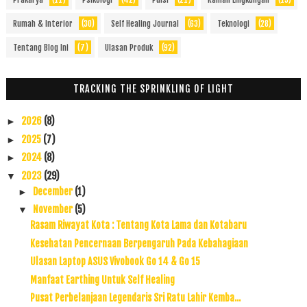
Rumah & Interior
(30)
Self Healing Journal
(63)
Teknologi
(28)
Tentang Blog Ini
(7)
Ulasan Produk
(92)
TRACKING THE SPRINKLING OF LIGHT
2026
(8)
►
2025
(7)
►
2024
(8)
►
2023
(29)
▼
December
(1)
►
November
(5)
▼
Rasam Riwayat Kota : Tentang Kota Lama dan Kotabaru
Kesehatan Pencernaan Berpengaruh Pada Kebahagiaan
Ulasan Laptop ASUS Vivobook Go 14 & Go 15
Manfaat Earthing Untuk Self Healing
Pusat Perbelanjaan Legendaris Sri Ratu Lahir Kemba...