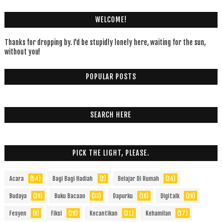
WELCOME!
Thanks for dropping by. I'd be stupidly lonely here, waiting for the sun,
without you!
POPULAR POSTS
SEARCH HERE
PICK THE LIGHT, PLEASE.
Acara
(54)
Bagi Bagi Hadiah
(2)
Belajar Di Rumah
(24)
Budaya
(29)
Buku Bacaan
(33)
Dapurku
(18)
Digitalk
(28)
Fesyen
(9)
Fiksi
(28)
Kecantikan
(31)
Kehamilan
(17)