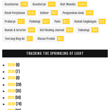
Keseharian
(78)
Kesehatan
(71)
Kiat Menulis
(141)
Kisah Perjalanan
(118)
Kuliner
(82)
Pengasuhan Anak
(76)
Prakarya
(11)
Psikologi
(42)
Puisi
(21)
Ramah Lingkungan
(13)
Rumah & Interior
(30)
Self Healing Journal
(63)
Teknologi
(28)
Tentang Blog Ini
(7)
Ulasan Produk
(92)
TRACKING THE SPRINKLING OF LIGHT
2026
(8)
►
2025
(7)
►
2024
(8)
►
2023
(29)
►
2022
(25)
►
2021
(59)
►
2020
(78)
►