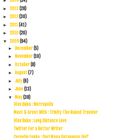
2014
(24)
►
2013
(28)
►
2012
(30)
►
2011
(41)
►
2010
(20)
►
2009
(94)
▼
December
(5)
►
November
(10)
►
October
(8)
►
August
(7)
►
July
(6)
►
June
(13)
►
May
(38)
▼
Ulas Buku : Metropolis
Meet & Greet With : Trinity The Naked Traveler
Ulas Buku : Long Distance Love
Twitter For a Better Writer
Cornelia Funke : Dari Mana Datangnya Ide?