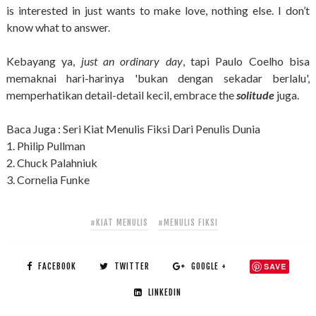
is interested in just wants to make love, nothing else. I don’t
know what to answer.
Kebayang ya,
just an ordinary day
, tapi Paulo Coelho bisa
memaknai hari-harinya 'bukan dengan sekadar berlalu',
memperhatikan detail-detail kecil, embrace the
solitude
juga.
Baca Juga : Seri Kiat Menulis Fiksi Dari Penulis Dunia
1. Philip Pullman
2. Chuck Palahniuk
3. Cornelia Funke
#KIAT MENULIS
#MENULIS FIKSI
FACEBOOK
TWITTER
GOOGLE +
SAVE
LINKEDIN