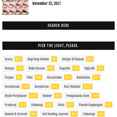
November 22, 2017
SEARCH HERE
PICK THE LIGHT, PLEASE.
Acara
(54)
Bagi Bagi Hadiah
(2)
Belajar Di Rumah
(24)
Budaya
(29)
Buku Bacaan
(33)
Dapurku
(18)
Digitalk
(28)
Fesyen
(9)
Fiksi
(28)
Kecantikan
(31)
Kehamilan
(17)
Keseharian
(78)
Kesehatan
(71)
Kiat Menulis
(141)
Kisah Perjalanan
(118)
Kuliner
(82)
Pengasuhan Anak
(76)
Prakarya
(11)
Psikologi
(42)
Puisi
(21)
Ramah Lingkungan
(13)
Rumah & Interior
(30)
Self Healing Journal
(63)
Teknologi
(28)