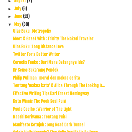
August
(7)
►
July
(6)
►
June
(13)
►
May
(38)
▼
Ulas Buku : Metropolis
Meet & Greet With : Trinity The Naked Traveler
Ulas Buku : Long Distance Love
Twitter For a Better Writer
Cornelia Funke : Dari Mana Datangnya Ide?
Dr Seuss Suka Yang Pendek
Philip Pullman : moral dan makna cerita
Tentang 'makna kata' & Alice Through The Looking G...
Effective Writing Tips Dari Ernest Hemingway
Kata Winnie The Pooh Soal Puisi
Paulo Coelho : Warrior of The Light
Naoshi Koriyama : Tentang Puisi
Manifesto Ketujuh : Long Road Dark Tunnel