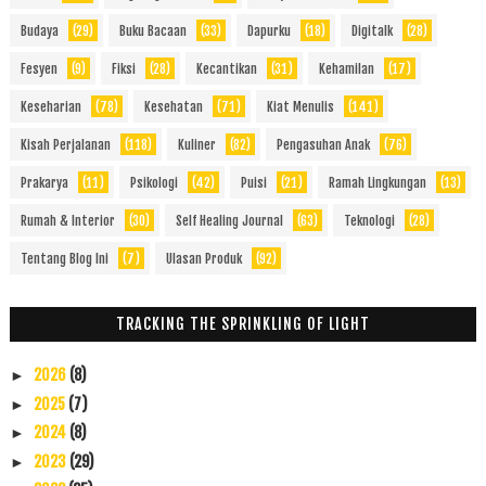
Budaya
(29)
Buku Bacaan
(33)
Dapurku
(18)
Digitalk
(28)
Fesyen
(9)
Fiksi
(28)
Kecantikan
(31)
Kehamilan
(17)
Keseharian
(78)
Kesehatan
(71)
Kiat Menulis
(141)
Kisah Perjalanan
(118)
Kuliner
(82)
Pengasuhan Anak
(76)
Prakarya
(11)
Psikologi
(42)
Puisi
(21)
Ramah Lingkungan
(13)
Rumah & Interior
(30)
Self Healing Journal
(63)
Teknologi
(28)
Tentang Blog Ini
(7)
Ulasan Produk
(92)
TRACKING THE SPRINKLING OF LIGHT
2026
(8)
►
2025
(7)
►
2024
(8)
►
2023
(29)
►